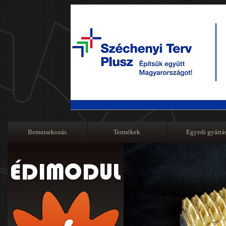
Bemutatkozás
Termékek
Egyedi gyártá