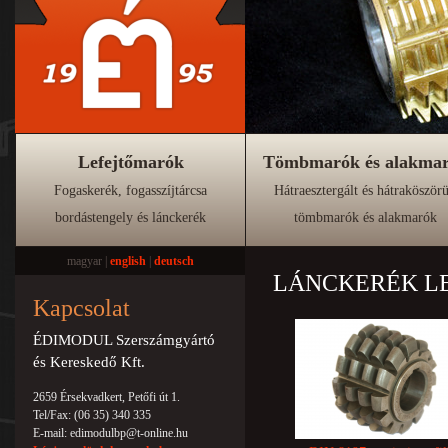
Lefejtőmarók
Tömbmarók és alakma
Fogaskerék, fogasszíjtárcsa
Hátraesztergált és hátraköszörü
bordástengely és lánckerék
tömbmarók és alakmarók
magyar |
english
|
deutsch
LÁNCKERÉK L
Kapcsolat
ÉDIMODUL Szerszámgyártó
és Kereskedő Kft.
2659 Érsekvadkert, Petőfi út 1.
Tel/Fax: (06 35) 340 335
E-mail: edimodulbp@t-online.hu